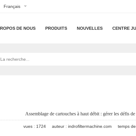
Français
PROPOS DE NOUS
PRODUITS
NOUVELLES
CENTRE JU
À
machines
Technologie
propos
plissées
de
Notre
machines
Nouvelles
de
de
filtration
technologie
à
de
Ligne
Actualités
nous
cartouche
filtres
la
de
industrielles
Gamme
filtrante
à
société
machines
de
machines
Assemblage de cartouches à haut débit : gérer les défis de
haut
à
machines
à
Machine
vues : 1724
auteur : indrofiltermachine.com
temps de 
débit
cartouches
de
filtre
de
machines