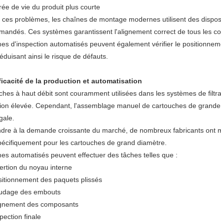
ée de vie du produit plus courte
r ces problèmes, les chaînes de montage modernes utilisent des dispos
andés. Ces systèmes garantissent l'alignement correct de tous les co
es d'inspection automatisés peuvent également vérifier le positionne
duisant ainsi le risque de défauts.
fficacité de la production et automatisation
ches à haut débit sont couramment utilisées dans les systèmes de filtrat
ion élevée. Cependant, l'assemblage manuel de cartouches de grande tai
gale.
dre à la demande croissante du marché, de nombreux fabricants ont m
écifiquement pour les cartouches de grand diamètre.
es automatisés peuvent effectuer des tâches telles que :
ertion du noyau interne
sitionnement des paquets plissés
udage des embouts
ignement des composants
pection finale