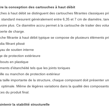
e la conception des cartouches à haut débit
tuyaux
hes à haut débit se distinguent des cartouches filtrantes classiques pr
 standard mesurent généralement entre 6,35 et 7 cm de diamètre, tandi
en
voire plus. Ce diamètre accru permet à la cartouche de traiter des vol
plastique
 perte de charge.
che filtrante à haut débit typique se compose de plusieurs éléments pri
ia filtrant plissé
au de soutien interne
e de protection extérieure
bouts en plastique
ments d'étanchéité tels que les joints toriques
lle ou manchon de protection extérieur
 la taille importante de la structure, chaque composant doit présenter u
optimale. Même de légères variations dans la qualité des composants pe
es du produit final.
intenir la stabilité structurelle