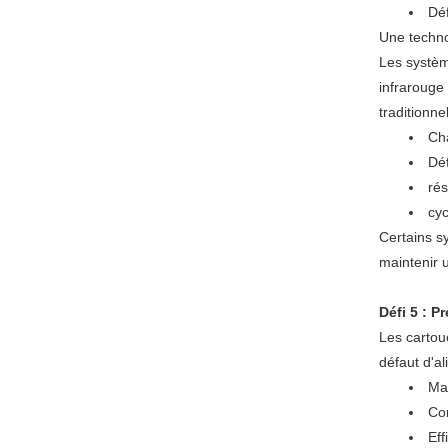
Déf
Une techno
Les systèm
infrarouge
traditionne
Ch
Dé
rés
cyc
Certains s
maintenir 
Défi 5 : P
Les cartou
défaut d'al
Ma
Co
Eff