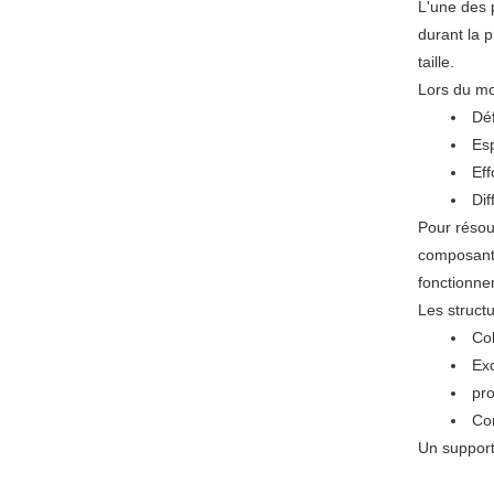
L'une des p
durant la p
taille.
Lors du mo
Déf
Esp
Eff
Dif
Pour résou
composants
fonctionne
Les structu
Co
Exc
pr
Co
Un support