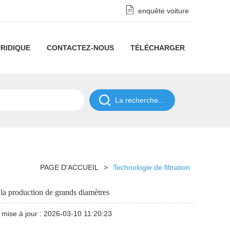
enquête voiture
RIDIQUE
CONTACTEZ-NOUS
TÉLÉCHARGER
Clause
de
POLITIQUE
non-
DE
responsabilité
CONFIDENTIALITÉ
PAGE D'ACCUEIL
>
Technologie de filtration
relative
 la production de grands diamètres
à
mise à jour : 2026-03-10 11:20:23
la