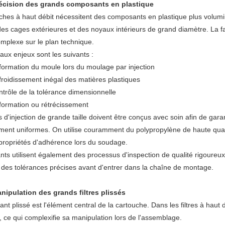
Précision des grands composants en plastique
ches à haut débit nécessitent des composants en plastique plus volumin
es cages extérieures et des noyaux intérieurs de grand diamètre. La fa
omplexe sur le plan technique.
aux enjeux sont les suivants :
ormation du moule lors du moulage par injection
roidissement inégal des matières plastiques
trôle de la tolérance dimensionnelle
formation ou rétrécissement
d'injection de grande taille doivent être conçus avec soin afin de garan
ement uniformes. On utilise couramment du polypropylène de haute qual
 propriétés d'adhérence lors du soudage.
ants utilisent également des processus d'inspection de qualité rigoureu
 des tolérances précises avant d'entrer dans la chaîne de montage.
anipulation des grands filtres plissés
trant plissé est l'élément central de la cartouche. Dans les filtres à ha
, ce qui complexifie sa manipulation lors de l'assemblage.