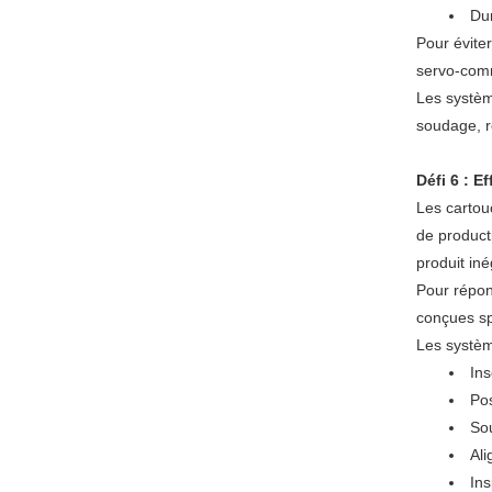
Dur
Pour évite
servo-comm
Les systèm
soudage, ré
Défi 6 : E
Les cartou
de product
produit iné
Pour répon
conçues sp
Les systèm
Ins
Po
So
Al
Ins