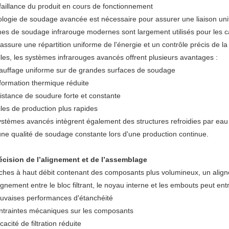
aillance du produit en cours de fonctionnement
logie de soudage avancée est nécessaire pour assurer une liaison unifo
es de soudage infrarouge modernes sont largement utilisés pour les ca
 assure une répartition uniforme de l'énergie et un contrôle précis d
lles, les systèmes infrarouges avancés offrent plusieurs avantages :
auffage uniforme sur de grandes surfaces de soudage
formation thermique réduite
istance de soudure forte et constante
les de production plus rapides
ystèmes avancés intègrent également des structures refroidies par eau a
une qualité de soudage constante lors d'une production continue.
récision de l’alignement et de l’assemblage
ches à haut débit contenant des composants plus volumineux, un aligne
ignement entre le bloc filtrant, le noyau interne et les embouts peut entr
uvaises performances d'étanchéité
ntraintes mécaniques sur les composants
icacité de filtration réduite