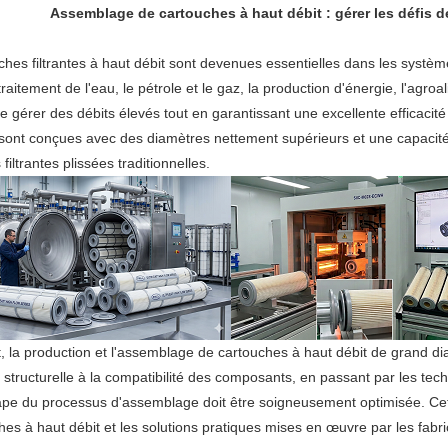
Assemblage de cartouches à haut débit : gérer les défis 
filtrantes
filtration
à
filtration
à
machines
ches filtrantes à haut débit sont devenues essentielles dans les système
à
plissées
air
d'air
cartouche
de
machines
aitement de l'eau, le pétrole et le gaz, la production d'énergie, l'agroal
 gérer des débits élevés tout en garantissant une excellente efficacité
capsules
pour
plissées
de
filtrante
filtration
à
machines
 sont conçues avec des diamètres nettement supérieurs et une capacité
piscines/spas
poche
filtrantes plissées traditionnelles.
soufflées
cartouches
à
Machines
à
filtrantes
sacs
d'emballage
Soudeuse
l'état
enroulées
filtrants
de
pour
cartouche
fondu
filtres
pièces
filtrante
de
faisant
 la production et l'assemblage de cartouches à haut débit de grand diam
 structurelle à la compatibilité des composants, en passant par les tech
tubes
des
pe du processus d'assemblage doit être soigneusement optimisée. Cet ar
es à haut débit et les solutions pratiques mises en œuvre par les fabric
et
pièces