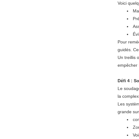
Voici quelq
Mai
Pré
Ass
Évi
Pour reméd
guidés. Ce
Un treillis
empêcher l'
Défi 4 : 
Le soudage
la complex
Les systèm
grande sur
cor
Zon
Voi