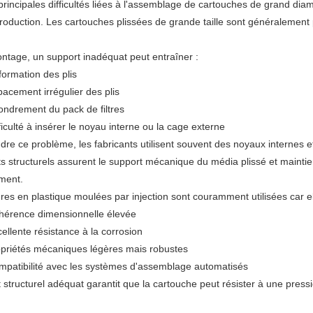
rincipales difficultés liées à l'assemblage de cartouches de grand diamè
roduction. Les cartouches plissées de grande taille sont généralement pl
ntage, un support inadéquat peut entraîner :
ormation des plis
acement irrégulier des plis
ondrement du pack de filtres
ficulté à insérer le noyau interne ou la cage externe
dre ce problème, les fabricants utilisent souvent des noyaux internes 
 structurels assurent le support mécanique du média plissé et mainti
ment.
res en plastique moulées par injection sont couramment utilisées car ell
hérence dimensionnelle élevée
ellente résistance à la corrosion
opriétés mécaniques légères mais robustes
mpatibilité avec les systèmes d'assemblage automatisés
 structurel adéquat garantit que la cartouche peut résister à une pres