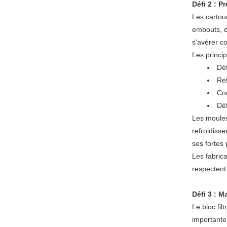
Défi 2 : 
Les cartou
embouts, d
s'avérer c
Les princip
Déf
Ref
Con
Dé
Les moules 
refroidiss
ses fortes
Les fabric
respectent
Défi 3 : M
Le bloc fil
importante