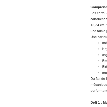
Comprendr
Les cartouc
cartouches
15,24 cm, 
une faible
Une cartou
méd
Noy
cag
Em
Élé
mai
Du fait de
mécanique 
performanc
Défi 1 : Ma