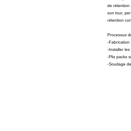
de rétention
son tour, per
rétention co
Processus de 
-Fabrication 
-Installer le
-Plis packs 
-Soudage de 