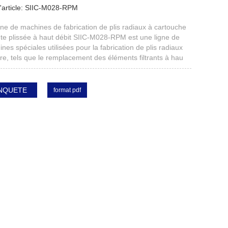
article:
SIIC-M028-RPM
politique
gne de machines de fabrication de plis radiaux à cartouche
de
ante plissée à haut débit SIIC-M028-RPM est une ligne de
nes spéciales utilisées pour la fabrication de plis radiaux
confidentialité
ltre, tels que le remplacement des éléments filtrants à hau
NQUETE
format pdf