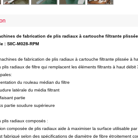
tuyaux
ion
en
chines de fabrication de plis radiaux à cartouche filtrante plissée
plastique
le : SIIC-M028-RPM
achines de fabrication de plis radiaux à cartouche filtrante plissée à h
 plis radiaux de filtre qui remplacent les éléments filtrants à haut débit
ipales:
mentation du rouleau médian du filtre
udure latérale du média filtrant
 faisant partie
acks partie soudure supérieure
 plis radiaux composés :
on composée de plis radiaux aide à maximiser la surface utilisable par f
 est fabriqué selon des spécifications de diamètre de fibre étroitement 