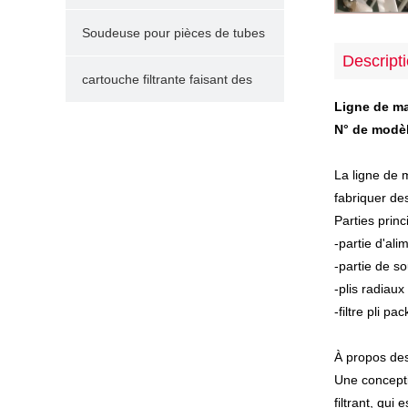
filtres
Soudeuse pour pièces de tubes
Descript
et tuyaux en plastique
cartouche filtrante faisant des
Ligne de ma
pièces
N° de modè
La ligne de m
fabriquer des
Parties princ
-partie d'ali
-partie de so
-plis radiaux
-filtre pli p
À propos des
Une concepti
filtrant, qui