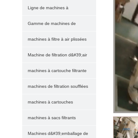
Ligne de machines à
cartouches filtrantes à capsules
Gamme de machines de
filtration plissées pour
machines à filtre à air plissées
piscines/spas
Machine de filtration d&#39;air
er
whatsapp
pinterest
tumblr
linkedin
de poche
machines à cartouche filtrante
machines de filtration soufflées
à l&#39;état fondu
machines à cartouches
filtrantes enroulées
machines à sacs filtrants
Machines d&#39;emballage de