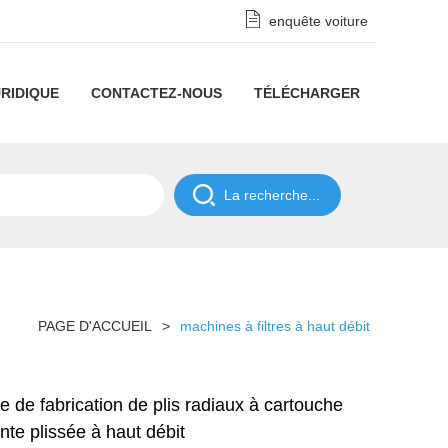
enquête voiture
RIDIQUE
CONTACTEZ-NOUS
TÉLÉCHARGER
Clause
de
POLITIQUE
non-
DE
responsabilité
CONFIDENTIALITÉ
PAGE D'ACCUEIL
>
machines à filtres à haut débit
relative
à
e de fabrication de plis radiaux à cartouche
la
rante plissée à haut débit