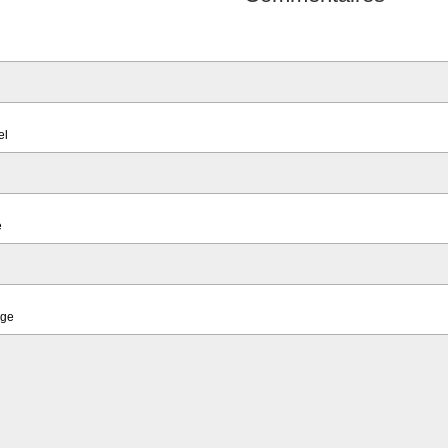
el
e
ge