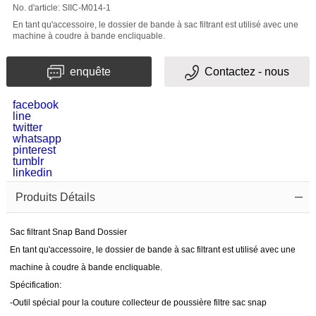
No. d'article: SIIC-M014-1
En tant qu'accessoire, le dossier de bande à sac filtrant est utilisé avec une
machine à coudre à bande encliquable.
enquête
Contactez - nous
facebook
line
Le
twitter
whatsapp
Code
pinterest
tumblr
linkedin
de
Produits Détails
vérification
Sac filtrant Snap Band Dossier
En tant qu'accessoire, le dossier de bande à sac filtrant est utilisé avec une
machine à coudre à bande encliquable.
Spécification:
-Outil spécial pour la couture collecteur de poussière filtre sac snap