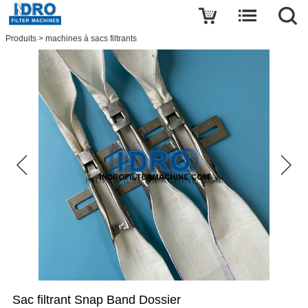
Écrire une critique
Produits
>
machines à sacs filtrants
Sac
filtrant
Snap
Band
Dossier
Nom
Courriel
Thème
Sac filtrant Snap Band Dossier
Message