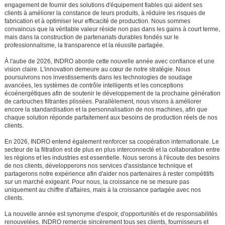
engagement de fournir des solutions d'équipement fiables qui aident ses
clients à améliorer la constance de leurs produits, à réduire les risques de
fabrication et à optimiser leur efficacité de production. Nous sommes
convaincus que la véritable valeur réside non pas dans les gains à court terme,
mais dans la construction de partenariats durables fondés sur le
professionnalisme, la transparence et la réussite partagée.
À l'aube de 2026, INDRO aborde cette nouvelle année avec confiance et une
vision claire. L'innovation demeure au cœur de notre stratégie. Nous
poursuivrons nos investissements dans les technologies de soudage
avancées, les systèmes de contrôle intelligents et les conceptions
écoénergétiques afin de soutenir le développement de la prochaine génération
de cartouches filtrantes plissées. Parallèlement, nous visons à améliorer
encore la standardisation et la personnalisation de nos machines, afin que
chaque solution réponde parfaitement aux besoins de production réels de nos
clients.
En 2026, INDRO entend également renforcer sa coopération internationale. Le
secteur de la filtration est de plus en plus interconnecté et la collaboration entre
les régions et les industries est essentielle. Nous serons à l'écoute des besoins
de nos clients, développerons nos services d'assistance technique et
partagerons notre expérience afin d'aider nos partenaires à rester compétitifs
sur un marché exigeant. Pour nous, la croissance ne se mesure pas
uniquement au chiffre d'affaires, mais à la croissance partagée avec nos
clients.
La nouvelle année est synonyme d'espoir, d'opportunités et de responsabilités
renouvelées. INDRO remercie sincèrement tous ses clients, fournisseurs et