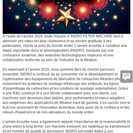
À l'aube de l'année 2026, toute l'équipe d'
INDRO FILTER MACHINE
tient à
adresser ses vœux les plus chaleureux et sa sincère gratitude à ses
partenaires, clients et amis du monde entier. L'année écoulée a constitué une
étape importante dans le développement d'INDRO, marquée par une
croissance soutenue, des avancées technologiques majeures et une
collaboration renforcée au sein de l'industrie de la filtration.
En repensant à l'année 2025, nous sommes fiers du chemin parcouru
ensemble. INDRO a continué de se concentrer sur le développement et
l'optimisation des équipements de fabrication de cartouches filtrantes plissées,
notamment les systèmes de soudage infrarouge des embouts, les lignes
d'assemblage de cartouches et les solutions de soudage automatisées. Grâce
à une R&D continue et à une étroite collaboration avec nos clients, nos
machines sont devenues plus stables, plus performantes et mieux adaptées
aux exigences des applications de filtration haut de gamme. Ces succès sont le
fruit non seulement de l'innovation technique, mais aussi de la confiance et des
retours d'expérience de nos utilisateurs du monde entier.
L'année écoulée nous a également rappelé l'importance de la responsabilité et
d'une vision à long terme. Les marchés évoluent, les matériaux se transforment
et les normes de qualité se durcissent. INDRO est restée fidèle à son