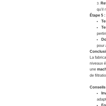
Ref
qu'il
Étape 5 :
Te
Te
perti
Do
pour 
Conclus
La fabric
niveaux é
une
mach
de filtra
Conseils
In
adapt
Fo