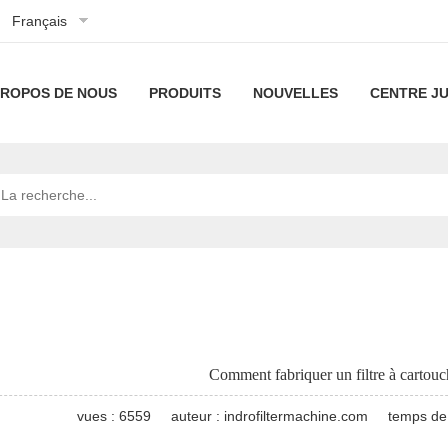
Français
PROPOS DE NOUS
PRODUITS
NOUVELLES
CENTRE JU
À
machines
Technologie
propos
plissées
de
Notre
machines
Nouvelles
de
de
filtration
technologie
à
de
Ligne
Actualités
nous
cartouche
filtres
la
de
industrielles
Gamme
filtrante
à
société
machines
de
machines
Comment fabriquer un filtre à cartouc
haut
à
machines
à
Machine
vues : 6559
auteur : indrofiltermachine.com
temps de 
débit
cartouches
de
filtre
de
machines