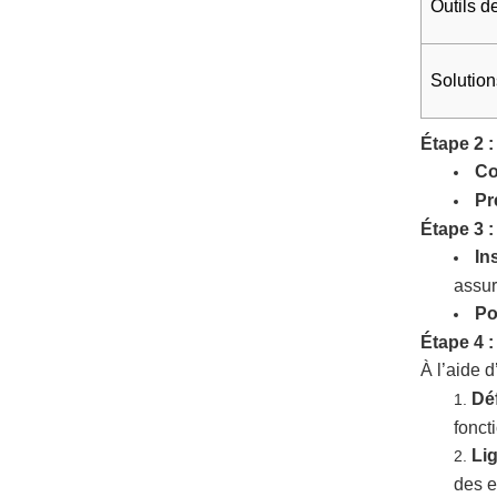
Outils d
Solution
Étape 2 :
Co
Pr
Étape 3 
In
assur
Po
Étape 4 :
À l’aide 
Déf
fonct
Li
des e