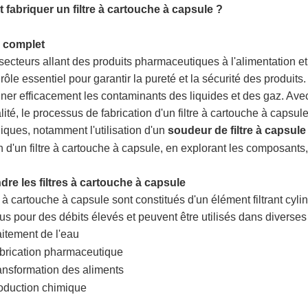
fabriquer un filtre à cartouche à capsule
?
filtrantes
filtration
à
filtration
à
machines
 complet
à
plissées
air
d'air
cartouche
de
machines
secteurs allant des produits pharmaceutiques à l'alimentation et
rôle essentiel pour garantir la pureté et la sécurité des produits
capsules
pour
plissées
de
filtrante
filtration
à
machines
iner efficacement les contaminants des liquides et des gaz. Avec
piscines/spas
poche
lité, le processus de fabrication d'un filtre à cartouche à caps
soufflées
cartouches
à
Machines
iques, notamment l'utilisation d'un
soudeur de filtre à capsule
à
filtrantes
sacs
d'emballage
Soudeuse
n d'un filtre à cartouche à capsule, en explorant les composants,
l'état
enroulées
filtrants
de
pour
cartouche
re les filtres à cartouche à capsule
es à cartouche à capsule sont constitués d'un élément filtrant cy
fondu
filtres
pièces
filtrante
us pour des débits élevés et peuvent être utilisés dans diverses
aitement de l'eau
de
faisant
brication pharmaceutique
ansformation des aliments
tubes
des
oduction chimique
et
pièces