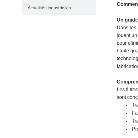
Comment 
Actualités industrielles
Un guide
Dans les 
jouent un 
pour élim
haute qua
technolog
fabricatio
Comprend
Les filtr
sont conç
Tr
Fa
Tr
Pr