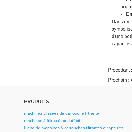
augme
En
Dans un mo
symbolise
d'une pet
capacités
twitter
whatsapp
pinterest
tumblr
linkedin
Précédant 
Prochain :
PRODUITS
machines plissées de cartouche filtrante
machines à filtres à haut débit
Ligne de machines à cartouches filtrantes à capsules