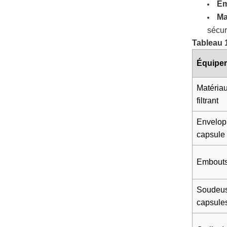
Em
Ma
sécur
Tableau 1
Équipem
Matéria
filtrant
Envelop
capsule
Embouts 
Soudeuse
capsule