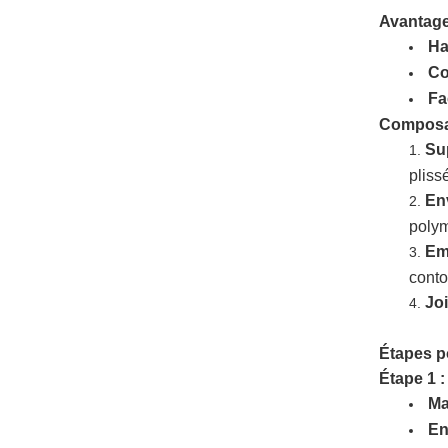
Avantage
Ha
Co
Fa
Composan
Sup
pliss
En
polym
Em
conto
Joi
Étapes po
Étape 1 :
Ma
En