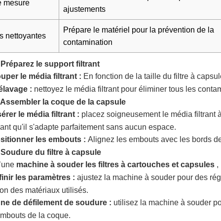
e mesure
ajustements
Prépare le matériel pour la prévention de la
s nettoyantes
contamination
 Préparez le support filtrant
uper le média filtrant :
En fonction de la taille du filtre à caps
élavage :
nettoyez le média filtrant pour éliminer tous les cont
: Assembler la coque de la capsule
sérer le média filtrant :
placez soigneusement le média filtrant à
ant qu'il s'adapte parfaitement sans aucun espace.
sitionner les embouts :
Alignez les embouts avec les bords de
 Soudure du filtre à capsule
d’une
machine à souder les filtres à cartouches et capsules
,
inir les paramètres :
ajustez la machine à souder pour des ré
ion des matériaux utilisés.
gne de défilement de soudure :
utilisez la machine à souder po
mbouts de la coque.