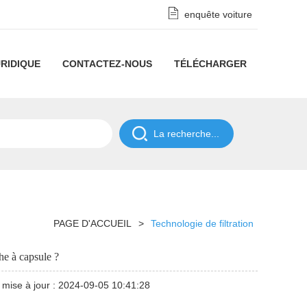
enquête voiture
RIDIQUE
CONTACTEZ-NOUS
TÉLÉCHARGER
Clause
de
POLITIQUE
non-
DE
responsabilité
CONFIDENTIALITÉ
PAGE D'ACCUEIL
>
Technologie de filtration
relative
he à capsule ?
à
mise à jour : 2024-09-05 10:41:28
la