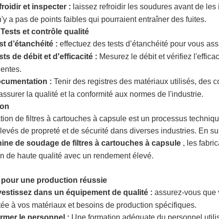
roidir et inspecter :
laissez refroidir les soudures avant de les
 n'y a pas de points faibles qui pourraient entraîner des fuites.
 Tests et contrôle qualité
st d’étanchéité :
effectuez des tests d’étanchéité pour vous assu
sts de débit et d'efficacité :
Mesurez le débit et vérifiez l'effica
nentes.
cumentation :
Tenir des registres des matériaux utilisés, des c
assurer la qualité et la conformité aux normes de l'industrie.
ion
ation de filtres à cartouches à capsule est un processus techniqu
levés de propreté et de sécurité dans diverses industries. En sui
ine de soudage de filtres à cartouches à capsule
, les fabr
tion de haute qualité avec un rendement élevé.
 pour une production réussie
vestissez dans un équipement de qualité :
assurez-vous que v
ée à vos matériaux et besoins de production spécifiques.
rmer le personnel :
Une formation adéquate du personnel utilis