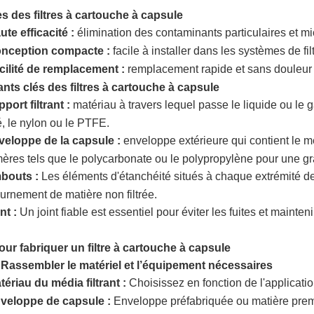
s des filtres à cartouche à capsule
tuyaux
ute efficacité :
élimination des contaminants particulaires et mi
nception compacte :
facile à installer dans les systèmes de filt
en
cilité de remplacement :
remplacement rapide et sans douleur de
ts clés des filtres à cartouche à capsule
plastique
port filtrant :
matériau à travers lequel passe le liquide ou le 
é, le nylon ou le PTFE.
veloppe de la capsule :
enveloppe extérieure qui contient le mé
ères tels que le polycarbonate ou le polypropylène pour une gr
bouts :
Les éléments d'étanchéité situés à chaque extrémité de
urnement de matière non filtrée.
nt :
Un joint fiable est essentiel pour éviter les fuites et maintenir 
ur fabriquer un filtre à cartouche à capsule
 Rassembler le matériel et l’équipement nécessaires
tériau du média filtrant :
Choisissez en fonction de l'applicatio
veloppe de capsule :
Enveloppe préfabriquée ou matière premi