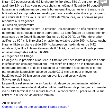
filtrant (10 pouces) est de 0.5 ton/heure (le flux d'eau filtrée), par exemple, pour
atteindre 1.0 t de flux, vous pouvez choisir un élément filtrant de 30 pouces, en
laissant une certaine marge dans la bonne quantité, car au fur et à mesure de
la filtration, Les impuretés se développent sur la surface du filtre et provoquent
une chute de flux. Si vous utilisez un filtre de 20 pouces, vous pouvez ne pas
répondre aux exigences.
3. Pression, température
Selon la température du filtre, la pression, les conditions de désinfection pour
déterminer la cartouche filtrante appropriée. La température de fonctionnement
maximale de l'élément filtrant général est de 80 à 90 °C. La Fiber de charbon
actif est de 65 ° c, le filtre plissé en acier inoxydable est de 200 ° c, la cartouche
filtrante frittée en titane est de 280 ° c, la pression maximale est de 0.42
mpa/avant, le filtre fritté en titane est de 0.5 MPA, la cartouche filtrante plissée
en acier inoxydable est de 0.6 MPA.
4. Exigences de filtrage
Le degré ou la précision à laquelle la filtration est nécessaire (
Exigences pour
la stérilisation et la dégranulation
). L'efficacité de filtrage de la filtration de la
membrane profonde et de la filtration de la membrane absolue est différente,
par exemple, la précision absolue est de 0.2 & micro;m pour enlever les
bactéries et 10-20 & micro;m pour enlever les particules visibles.
5. Niveaux de filtrage
Le pré-filtre est sélectionné en fonction du degré de contamination et de la
teneur en impuretés du filtrat, et le but du pré-filtre est de prolonger la durée de
vie du filtre terminal et de réduire le coût. La conception du pré-filtre influe sur
l'effet et la durée de vie du filtre terminal.
Article associé:
Comment produire une cartouche filtrante plissée?