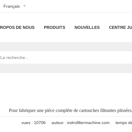
Français
PROPOS DE NOUS
PRODUITS
NOUVELLES
CENTRE JU
À
machines
Technologie
propos
plissées
de
Notre
machines
Nouvelles
de
de
filtration
technologie
à
de
Ligne
Actualités
nous
cartouche
filtres
la
de
industrielles
Gamme
filtrante
à
société
machines
de
machines
Pour fabriquer une pièce complète de cartouches filtrantes plissée
haut
à
machines
à
Machine
vues : 10706
auteur : indrofiltermachine.com
temps de
débit
cartouches
de
filtre
de
machines