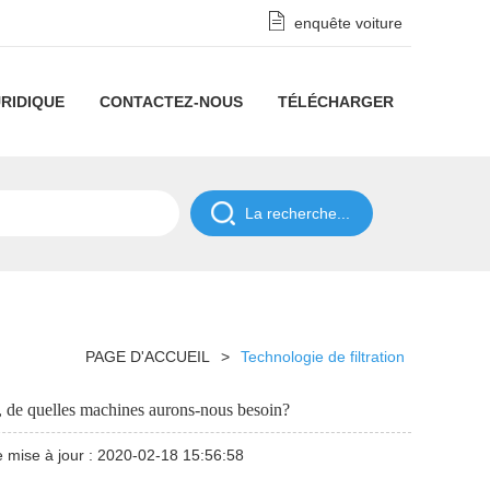
enquête voiture
RIDIQUE
CONTACTEZ-NOUS
TÉLÉCHARGER
Clause
de
POLITIQUE
non-
DE
responsabilité
CONFIDENTIALITÉ
PAGE D'ACCUEIL
>
Technologie de filtration
relative
s, de quelles machines aurons-nous besoin?
à
 mise à jour : 2020-02-18 15:56:58
la