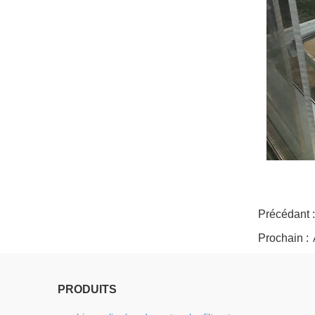
twitter
whatsapp
pinterest
tumblr
linkedin
Précédant 
Prochain :
PRODUITS