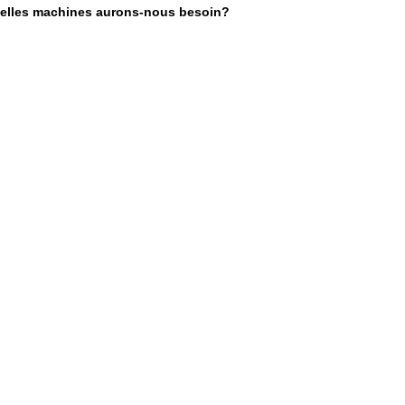
quelles machines aurons-nous besoin?
politique
de
confidentialité