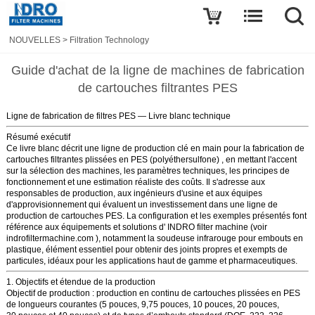
NOUVELLES
>
Filtration Technology
Guide d'achat de la ligne de machines de fabrication
de cartouches filtrantes PES
Ligne de fabrication de filtres PES — Livre blanc technique
Résumé exécutif
Ce livre blanc décrit une ligne de production clé en main pour la fabrication
de
cartouches filtrantes plissées en PES (polyéthersulfone)
, en mettant l'accent
sur la sélection des machines, les paramètres techniques, les principes de
fonctionnement et une estimation réaliste des coûts. Il s'adresse aux
responsables de production, aux ingénieurs d'usine et aux équipes
d'approvisionnement qui évaluent un investissement dans une ligne de
production de cartouches PES. La configuration et les exemples présentés font
référence aux équipements et solutions d'
INDRO filter machine
(voir
indrofiltermachine.com
), notamment la
soudeuse infrarouge pour embouts en
plastique,
élément essentiel pour obtenir des joints propres et exempts de
particules, idéaux pour les applications haut de gamme et pharmaceutiques.
1. Objectifs et étendue de la production
Objectif de production : production en continu de cartouches plissées en PES
de longueurs courantes (5 pouces, 9,75 pouces, 10 pouces, 20 pouces,