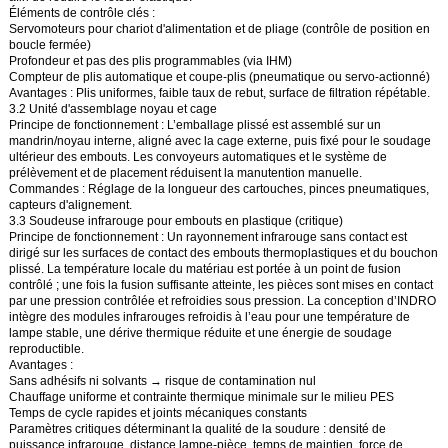
Éléments de contrôle clés :
Servomoteurs pour chariot d'alimentation et de pliage (contrôle de position en
boucle fermée)
Profondeur et pas des plis programmables (via IHM)
Compteur de plis automatique et coupe-plis (pneumatique ou servo-actionné)
Avantages : Plis uniformes, faible taux de rebut, surface de filtration répétable.
3.2 Unité d'assemblage noyau et cage
Principe de fonctionnement : L’emballage plissé est assemblé sur un
mandrin/noyau interne, aligné avec la cage externe, puis fixé pour le soudage
ultérieur des embouts. Les convoyeurs automatiques et le système de
prélèvement et de placement réduisent la manutention manuelle.
Commandes : Réglage de la longueur des cartouches, pinces pneumatiques,
capteurs d'alignement.
3.3 Soudeuse infrarouge pour embouts en plastique (critique)
Principe de fonctionnement : Un rayonnement infrarouge sans contact est
dirigé sur les surfaces de contact des embouts thermoplastiques et du bouchon
plissé. La température locale du matériau est portée à un point de fusion
contrôlé ; une fois la fusion suffisante atteinte, les pièces sont mises en contact
par une pression contrôlée et refroidies sous pression. La conception d’INDRO
intègre
des modules infrarouges refroidis à l’eau
pour une température de
lampe stable, une dérive thermique réduite et une énergie de soudage
reproductible.
Avantages :
Sans adhésifs ni solvants → risque de contamination nul
Chauffage uniforme et contrainte thermique minimale sur le milieu PES
Temps de cycle rapides et joints mécaniques constants
Paramètres critiques déterminant la qualité de la soudure : densité de
puissance infrarouge, distance lampe-pièce, temps de maintien, force de