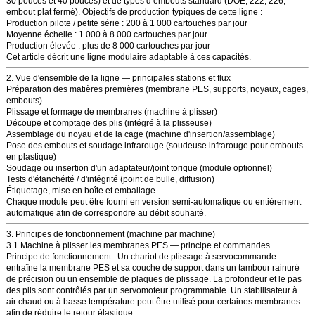
30 pouces et 40 pouces) et de types d’embouts standard (DOE, 222, 226,
embout plat fermé). Objectifs de production typiques de cette ligne :
Production pilote / petite série : 200 à 1 000 cartouches par jour
Moyenne échelle : 1 000 à 8 000 cartouches par jour
Production élevée : plus de 8 000 cartouches par jour
Cet article décrit une ligne modulaire adaptable à ces capacités.
2. Vue d'ensemble de la ligne — principales stations et flux
Préparation des matières premières
(membrane PES, supports, noyaux, cages,
embouts)
Plissage et formage de membranes
(machine à plisser)
Découpe et comptage des plis
(intégré à la plisseuse)
Assemblage du noyau et de la cage
(machine d'insertion/assemblage)
Pose des embouts et soudage infrarouge
(soudeuse infrarouge pour embouts
en plastique)
Soudage ou insertion d'un adaptateur/joint torique
(module optionnel)
Tests d'étanchéité / d'intégrité
(point de bulle, diffusion)
Étiquetage, mise en boîte et emballage
Chaque module peut être fourni en version semi-automatique ou entièrement
automatique afin de correspondre au débit souhaité.
3. Principes de fonctionnement (machine par machine)
3.1 Machine à plisser les membranes PES — principe et commandes
Principe de fonctionnement : Un chariot de plissage à servocommande
entraîne la membrane PES et sa couche de support dans un tambour rainuré
de précision ou un ensemble de plaques de plissage. La profondeur et le pas
des plis sont contrôlés par un servomoteur programmable. Un stabilisateur à
air chaud ou à basse température peut être utilisé pour certaines membranes
afin de réduire le retour élastique.