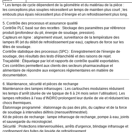
* Les temps de cycle dépendent de la géométrie et du matériau de la pièce :
les conceptions plus souples nécessitent un temps de maintien plus court ; les
embouts plus épais nécessitent plus d’énergie et un refroidissement plus long.
5. Contrôle des processus et assurance qualité
Contrôle PLC basé sur des recettes
: Stockage des paramètres par référence
produit (profondeur du pli, énergie de soudage, pression).
Capteurs en ligne
: alignement visuel, surveillance de la température des
lampes IR (et du débit de refroidissement par eau), capteurs de force sur les
têtes de soudage.
Contrôle statistique des processus (SPC)
: Enregistrement de l'énergie de
soudage, des résultats des tests d'étanchéité et des raisons de rejet.
Traçabilité
: Étiquetage par lot et rapports de contrôle qualité exportables.
Ces contrôles permettent aux clients des secteurs pharmaceutique et
alimentaire de répondre aux exigences réglementaires en matière de
documentation.
6. Maintenance, sécurité et pièces de rechange
Maintenance des lampes infrarouges
: Les cartouches modulaires réduisent
les temps d’arrêt (durée de vie typique de 6 à 24 mois selon l’utilisation). Les
lampes refroidies à l’eau d’INDRO prolongent leur durée de vie et réduisent les
chocs thermiques.
Étalonnage programmé
: étalonnage du pas des plis, du capteur et de la force
de soudage à intervalles définis (mensuel/trimestriel).
Kit de pièces de rechange
: lampe infrarouge de rechange, pompe à eau, joints
et sauvegarde du micrologiciel.
Sécurité
: Protections interverrouillées, arrêts d'urgence, blindage infrarouge et
confinement des fuites de liquide de refroidissement.