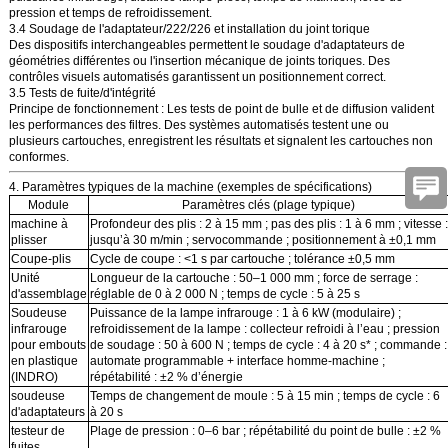
pression et temps de refroidissement.
3.4 Soudage de l'adaptateur/222/226 et installation du joint torique
Des dispositifs interchangeables permettent le soudage d'adaptateurs de
géométries différentes ou l'insertion mécanique de joints toriques. Des
contrôles visuels automatisés garantissent un positionnement correct.
3.5 Tests de fuite/d'intégrité
Principe de fonctionnement : Les tests de point de bulle et de diffusion valident
les performances des filtres. Des systèmes automatisés testent une ou
plusieurs cartouches, enregistrent les résultats et signalent les cartouches non
conformes.
4. Paramètres typiques de la machine (exemples de spécifications)
Module
Paramètres clés (plage typique)
machine à
Profondeur des plis : 2 à 15 mm ; pas des plis : 1 à 6 mm ; vitesse :
plisser
jusqu’à 30 m/min ; servocommande ; positionnement à ±0,1 mm
Coupe-plis
Cycle de coupe : <1 s par cartouche ; tolérance ±0,5 mm
Unité
Longueur de la cartouche : 50–1 000 mm ; force de serrage :
d'assemblage
réglable de 0 à 2 000 N ; temps de cycle : 5 à 25 s
Soudeuse
Puissance de la lampe infrarouge : 1 à 6 kW (modulaire) ;
infrarouge
refroidissement de la lampe : collecteur refroidi à l’eau ; pression
pour embouts
de soudage : 50 à 600 N ; temps de cycle : 4 à 20 s* ; commande :
en plastique
automate programmable + interface homme-machine ;
(INDRO)
répétabilité : ±2 % d’énergie
soudeuse
Temps de changement de moule : 5 à 15 min ; temps de cycle : 6
d'adaptateurs
à 20 s
testeur de
Plage de pression : 0–6 bar ; répétabilité du point de bulle : ±2 %
fuites