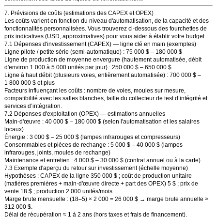
7. Prévisions de coûts (estimations des CAPEX et OPEX)
Les coûts varient en fonction du niveau d'automatisation, de la capacité et des
fonctionnalités personnalisées. Vous trouverez ci-dessous des fourchettes de
prix indicatives (USD, approximatives) pour vous aider à établir votre budget.
7.1 Dépenses d'investissement (CAPEX) — ligne clé en main (exemples)
Ligne pilote / petite série
(semi-automatique) : 75 000 $ – 180 000 $
Ligne de production de moyenne envergure
(hautement automatisée, débit
d'environ 1 000 à 5 000 unités par jour) : 250 000 $ – 650 000 $
Ligne à haut débit
(plusieurs voies, entièrement automatisée) : 700 000 $ –
1 800 000 $ et plus
Facteurs influençant les coûts : nombre de voies, moules sur mesure,
compatibilité avec les salles blanches, taille du collecteur de test d’intégrité et
services d’intégration.
7.2 Dépenses d'exploitation (OPEX) — estimations annuelles
Main-d'œuvre
: 40 000 $ – 180 000 $ (selon l'automatisation et les salaires
locaux)
Énergie
: 3 000 $ – 25 000 $ (lampes infrarouges et compresseurs)
Consommables et pièces de rechange
: 5 000 $ – 40 000 $ (lampes
infrarouges, joints, moules de rechange)
Maintenance et entretien
: 4 000 $ – 30 000 $ (contrat annuel ou à la carte)
7.3 Exemple d'aperçu du retour sur investissement (échelle moyenne)
Hypothèses : CAPEX de la ligne 350 000 $ ; coût de production unitaire
(matières premières + main-d'œuvre directe + part des OPEX) 5 $ ; prix de
vente 18 $ ; production 2 000 unités/mois.
Marge brute mensuelle : (18–5) × 2 000 = 26 000 $ → marge brute annuelle ≈
312 000 $.
Délai de récupération ≈ 1 à 2 ans (hors taxes et frais de financement).